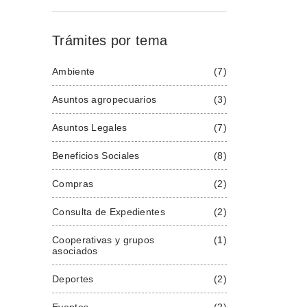
Trámites por tema
Ambiente
(7)
Asuntos agropecuarios
(3)
Asuntos Legales
(7)
Beneficios Sociales
(8)
Compras
(2)
Consulta de Expedientes
(2)
Cooperativas y grupos 
(1)
asociados
Deportes
(2)
Eventos
(2)