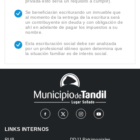
privada esto sería un requisito a cumplir).
Se beneficiarán escriturando un inmueble que
al momento de la entrega de la escritura será
un contribuyente sin deuda y con obligación de
ahí en adelante de pagar los impuestos a su
nombre.
Esta escrituración social debe ser analizada
por un profesional idóneo quien determina que
la situación familiar es de interés social.
LINKS INTERNOS
RUB
DDJJ Patrimoniales