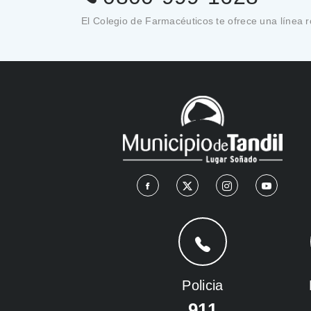
El Colegio de Farmacéuticos te ofrece una línea ro
Policia
911