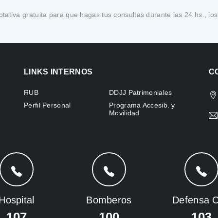
tativa gratuita para que hagas tus consultas durante las 24 hs., los
LINKS INTERNOS
C
RUB
DDJJ Patrimoniales
Perfil Personal
Programa Accesib. y
Movilidad
Hospital
Bomberos
Defensa Ci
107
100
103