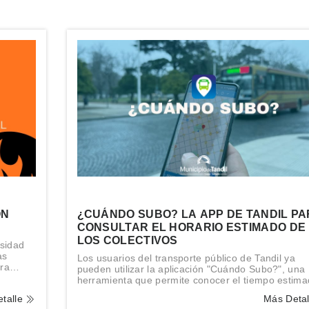
ON
¿CUÁNDO SUBO? LA APP DE TANDIL P
CONSULTAR EL HORARIO ESTIMADO DE
LOS COLECTIVOS
esidad
as
Los usuarios del transporte público de Tandil ya
ara
pueden utilizar la aplicación "Cuándo Subo?", una
herramienta que permite conocer el tiempo estim
de arribo de las distintas líneas de colectivos a ca
talle
Más Deta
una de las paradas de la ciudad.