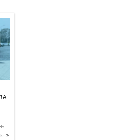
ARA
ado
da
lle