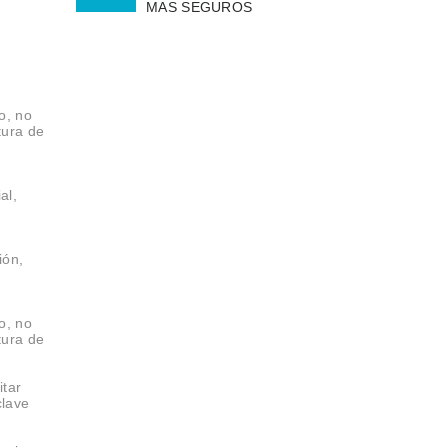
MAS SEGUROS
o, no
tura de
al,
ión,
o, no
tura de
itar
clave