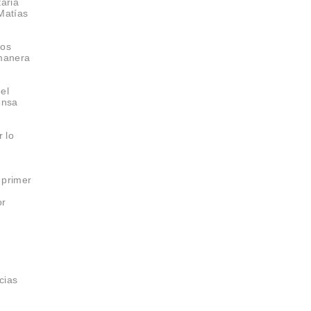
taria
Matías
tos
 manera
el
ensa
r lo
 primer
or
cias