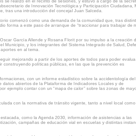
s se realizó en el recinto de sesiones, y estuvo a cargo de la secre
subsecretario de Innovación Tecnológica y Participación Ciudadana, 
nte, tras una introducción del concejal Juan Salceda.
torio comenzó como una demanda de la comunidad que, tras distin
 dio forma a este paso de arranque de “traccionar para trabajar de
 Oscar García Allende y Rosana Florit por su impulso a la creación d
del Municipio, y los integrantes del Sistema Integrado de Salud, Def
 aportes en al tema.
seguir mejorando a partir de los aportes de todos para poder evalua
r construyendo políticas públicas, en las que la prevención es
nformaciones, con un informe estadístico sobre la accidentología del
e datos abiertos de la Plataforma de Indicadores Locales y de
 por ejemplo contar con un “mapa de calor” sobre las zonas de may
ulada con la normativa de tránsito vigente, tanto a nivel local como
destacada, como la Agenda 2030, información de asistencias a las
ntización, campañas de educación vial en escuelas y distintas instan