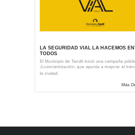
LA SEGURIDAD VIAL LA HACEMOS E
TODOS
El Municipio de Tandil inició una campaña públi
⚠️concientización, que apunta a mejorar el trán
la ciudad.
Más De