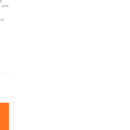
de
s que
 el