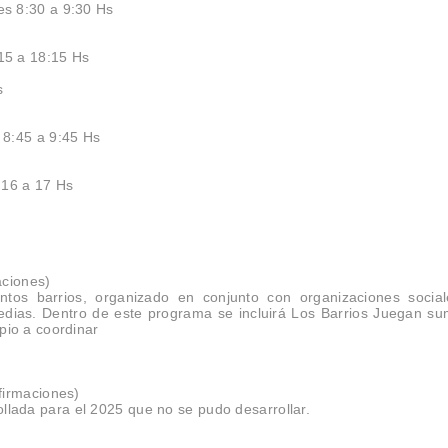
ves 8:30 a 9:30 Hs
:15 a 18:15 Hs
Hs
s 8:45 a 9:45 Hs
 16 a 17 Hs
s
aciones)
ntos barrios, organizado en conjunto con organizaciones socia
termedias. Dentro de este programa se incluirá Los Barrios Juegan s
ipio a coordinar
firmaciones)
llada para el 2025 que no se pudo desarrollar.