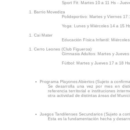
Sport Fit: Martes 10 a 11 Hs - Jue
Barrio Movediza
Polideportivo: Martes y Viernes 17
Yoga: Lunes y Miércoles 14 a 15 
Cai Mater
Educación Física Infantil: Miércole
Cerro Leones (Club Figueroa)
Gimnasia Adultos: Martes y Jueves
Fútbol: Martes y Jueves 17 a 18 H
Programa Playones Abiertos (Sujeto a confirm
Se desarrolla una vez por mes en disti
referencia territorial e instituciones in
otra actividad de distintas áreas del Munic
Juegos Tandilenses Secundarios (Sujeto a con
Esta es la fundamentación hecha y desarro