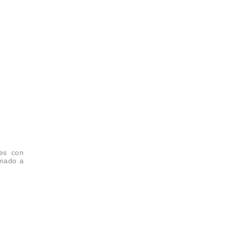
les con
umado a