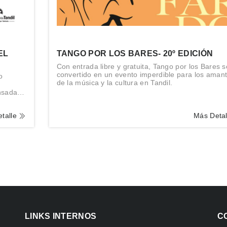
EL
TANGO POR LOS BARES- 20º EDICIÓN
Con entrada libre y gratuita, Tango por los Bares 
convertido en un evento imperdible para los aman
o
de la música y la cultura en Tandil.
ensadas
idad.
talle
Más Deta
LINKS INTERNOS
C