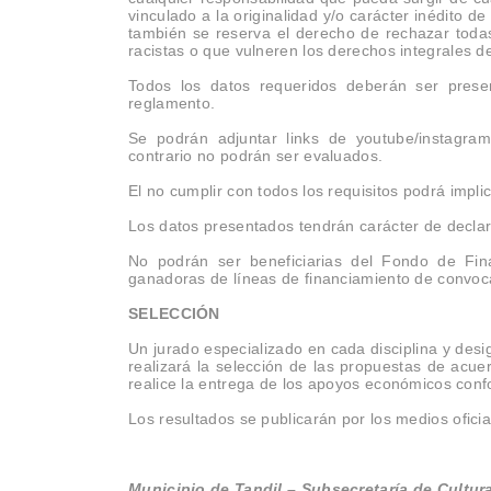
vinculado a la originalidad y/o carácter inédito 
también se reserva el derecho de rechazar todas
racistas o que vulneren los derechos integrales d
Todos los datos requeridos deberán ser prese
reglamento.
Se podrán adjuntar links de youtube/instagra
contrario no podrán ser evaluados.
El no cumplir con todos los requisitos podrá impli
Los datos presentados tendrán carácter de declar
No podrán ser beneficiarias del Fondo de Fin
ganadoras de líneas de financiamiento de convoca
SELECCIÓN
Un jurado especializado en cada disciplina y desi
realizará la selección de las propuestas de acue
realice la entrega de los apoyos económicos conf
Los resultados se publicarán por los medios ofici
Municipio de Tandil – Subsecretaría de Cultur