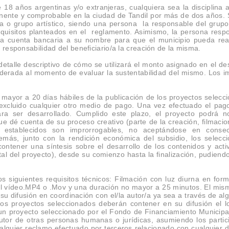
18 años argentinas y/o extranjeras, cualquiera sea la disciplina ar
nente y comprobable en la ciudad de Tandil por más de dos años. 
a o grupo artístico, siendo una persona la responsable del grupo
requisitos planteados en el reglamento. Asimismo, la persona resp
a cuenta bancaria a su nombre para que el municipio pueda real
 responsabilidad del beneficiario/a la creación de la misma.
detalle descriptivo de cómo se utilizará el monto asignado en el des
nsiderada al momento de evaluar la sustentabilidad del mismo. Los i
mayor a 20 días hábiles de la publicación de los proyectos selecc
excluido cualquier otro medio de pago. Una vez efectuado el pag
ra ser desarrollado. Cumplido este plazo, el proyecto podrá n
ue dé cuenta de su proceso creativo (parte de la creación, filmacio
os establecidos son improrrogables, no aceptándose en conse
Además, junto con la rendición económica del subsidio, los selecc
ontener una síntesis sobre el desarrollo de los contenidos y acti
al del proyecto), desde su comienzo hasta la finalización, pudiendo 
os siguientes requisitos técnicos: Filmación con luz diurna en forma
el vídeo.MP4 o .Mov y una duración no mayor a 25 minutos. El mis
 su difusión en coordinación con el/la autor/a ya sea a través de al
Los proyectos seleccionados deberán contener en su difusión el l
un proyecto seleccionado por el Fondo de Financiamiento Municipa
utor de otras personas humanas o jurídicas, asumiendo los partic
alquier reclamo efectuado por terceros relacionado con cualquier 