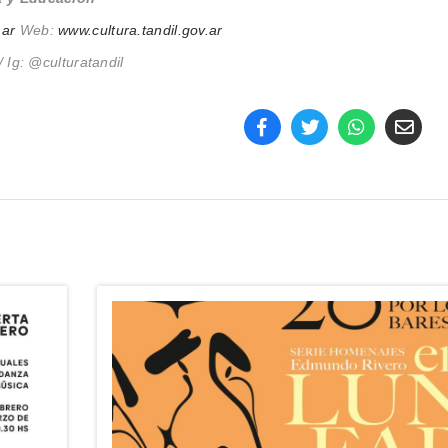
.ar
Web:
www.cultura.tandil.gov.ar
 Ig: @culturatandil