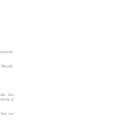
usical;
 Mural,
das las
hivos o
ctos no