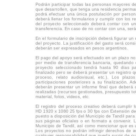
Podrán participar todas las personas mayores de 
que desarrollen, que tenga una residencia perma
podrá efectuar una única postulación por person
deberá llenar los formularios y cumplir con los 
del proyecto seleccionado deberá contar con un
transferencia. En caso de no contar con una, será
En el formulario de inscripción deberá figurar un 
del proyecto. La justificación del gasto será co
deberán ser expresados en pesos argentinos.
El pago del apoyo será efectuado en un plazo no 
por medio de transferencia bancaria, quedando 
proyecto seleccionado tendrá hasta 90 días pa
finalizado pero se deberá presentar un registro q
proceso, relato audiovisual, etc.). Los plaz
participaciones posteriores a su finalización. 
deberán presentar un informe final que deberá c
realizadas (recursos gestionados, presupuesto tot
material, fotos, videos, etc.
El registro del proceso creativo deberá cumplir l
HD 1920 x 1080 25 fps o 30 fps con Extensión d
puesto a disposición del Municipio de Tandil para
sus páginas oficiales o en formato a convenir. 
Municipio de Tandil, así como mencionar que es 
Los proyectos no podrán infringir derechos de a
cualquier responsabilidad que pueda surgir de cu