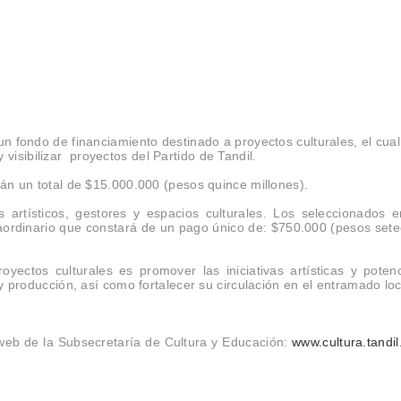
un fondo de financiamiento destinado a proyectos culturales, el cual
isibilizar proyectos del Partido de Tandil.
rán un total de $15.000.000 (pesos quince millones).
s artísticos, gestores y espacios culturales. Los seleccionados 
aordinario que constará de un pago único de: $750.000 (pesos sete
ectos culturales es promover las iniciativas artísticas y potenc
 y producción, así como fortalecer su circulación en el entramado loc
a web de la Subsecretaría de Cultura y Educación:
www.cultura.tandil