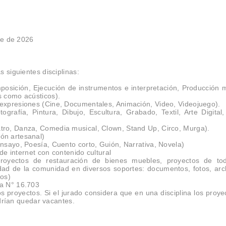
re de 2026
 siguientes disciplinas:
osición, Ejecución de instrumentos e interpretación, Producción m
s como acústicos).
 expresiones (Cine, Documentales, Animación, Video, Videojuego).
grafía, Pintura, Dibujo, Escultura, Grabado, Textil, Arte Digital,
atro, Danza, Comedia musical, Clown, Stand Up, Circo, Murga).
ón artesanal)
Ensayo, Poesía, Cuento corto, Guión, Narrativa, Novela)
 de internet con contenido cultural
, proyectos de restauración de bienes muebles, proyectos de to
ntidad de la comunidad en diversos soportes: documentos, fotos, arc
ros)
za N° 16.703
s proyectos. Si el jurado considera que en una disciplina los proye
podrían quedar vacantes.