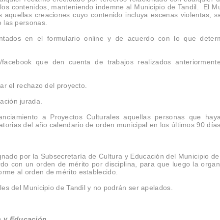
de los contenidos, manteniendo indemne al Municipio de Tandil. El Mu
 aquellas creaciones cuyo contenido incluya escenas violentas, se
e las personas.
ntados en el formulario online y de acuerdo con lo que deter
m/facebook que den cuenta de trabajos realizados anteriorment
car el rechazo del proyecto.
ación jurada.
anciamiento a Proyectos Culturales aquellas personas que hay
torias del año calendario de orden municipal en los últimos 90 día
gnado por la Subsecretaría de Cultura y Educación del Municipio de 
rdo con un orden de mérito por disciplina, para que luego la organ
orme al orden de mérito establecido.
ales del Municipio de Tandil y no podrán ser apelados.
a y Educación