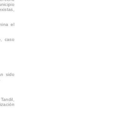
nicipio
xistas,
mina el
e, caso
an sido
s
Tandil,
ización