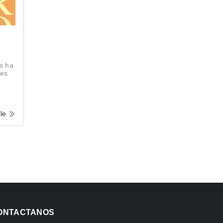
se ha
tes
lle
ONTACTANOS