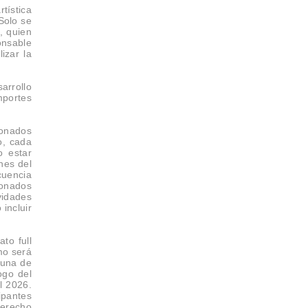
tística
Solo se
, quien
onsable
izar la
arrollo
mportes
ionados
o, cada
o estar
nes del
cuencia
ionados
vidades
incluir
to full
mo será
guna de
ogo del
l 2026.
ipantes
derecho