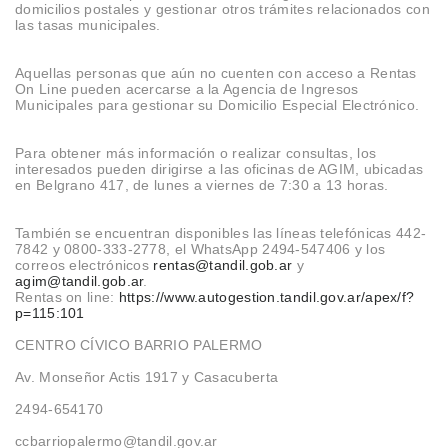
domicilios postales y gestionar otros trámites relacionados con
las tasas municipales.
Aquellas personas que aún no cuenten con acceso a Rentas
On Line pueden acercarse a la Agencia de Ingresos
Municipales para gestionar su Domicilio Especial Electrónico.
Para obtener más información o realizar consultas, los
interesados pueden dirigirse a las oficinas de AGIM, ubicadas
en Belgrano 417, de lunes a viernes de 7:30 a 13 horas.
También se encuentran disponibles las líneas telefónicas 442-
7842 y 0800-333-2778, el WhatsApp 2494-547406 y los
correos electrónicos
rentas@tandil.gob.ar
y
agim@tandil.gob.ar
.
Rentas on line:
https://www.autogestion.tandil.gov.ar/apex/f?
p=115:101
CENTRO CÍVICO BARRIO PALERMO
Av. Monseñor Actis 1917 y Casacuberta
2494-654170
ccbarriopalermo@tandil.gov.ar